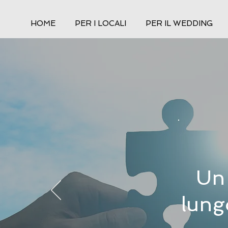
HOME
PER I LOCALI
PER IL WEDDING
Un 
lung